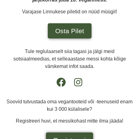
Varajase Linnukese piletid on nüüd müügil!
Osta Pilet
Tule reglulaarselt siia tagasi ja jälgi meid
sotsiaalmeedias, et selleaastase messi kohta kõige
värskemat infot saada.
Soovid tutvustada oma vegantooteid või -teenuseid enam
kui 3 000 külalisele?
Registreeri huvi, et messikohast mitte ilma jääda!