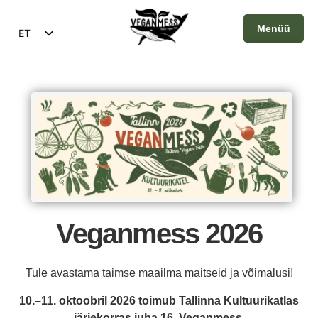
Menüü
ET
EN
Sulge
Veganmess 2026
Tule avastama taimse maailma maitseid ja võimalusi!
10.–11. oktoobril 2026 toimub Tallinna Kultuurikatlas
järjekorras juba 16. Veganmess.