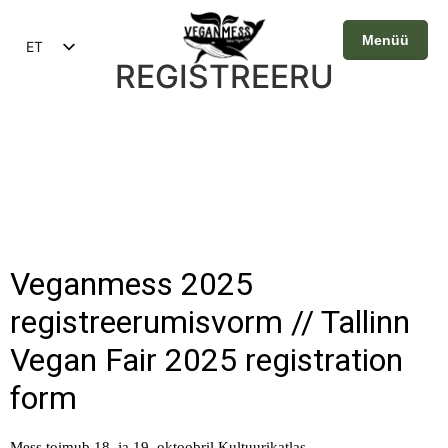
Menüü
ET
REGISTREERU
EN
Sulge