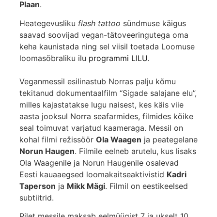
Plaan
.
Heategevusliku
flash tattoo
sündmuse käigus
saavad soovijad vegan-tätoveeringutega oma
keha kaunistada ning sel viisil toetada Loomuse
loomasõbraliku ilu
programmi LILU
.
Veganmessil esilinastub Norras palju kõmu
tekitanud dokumentaalfilm “Sigade salajane elu”,
milles kajastatakse lugu naisest, kes käis viie
aasta jooksul Norra seafarmides, filmides kõike
seal toimuvat varjatud kaameraga. Messil on
kohal filmi režissöör
Ola Waagen
ja peategelane
Norun Haugen
. Filmile eelneb arutelu, kus lisaks
Ola Waagenile ja Norun Haugenile osalevad
Eesti kauaaegsed loomakaitseaktivistid
Kadri
Taperson
ja
Mikk Mägi
. Filmil on eestikeelsed
subtiitrid.
Pilet messile maksab eelmüügist 7 ja ukselt 10