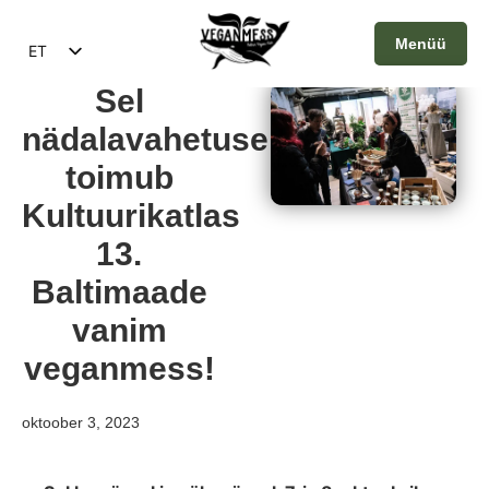
Menüü
ET
EN
Sulge
Sel
nädalavahetusel
toimub
Kultuurikatlas
13.
Baltimaade
vanim
veganmess!
oktoober 3, 2023