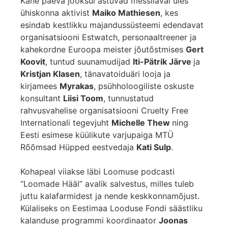
Kahe päeva jooksul astuvad messilaval üles
ühiskonna aktivist
Maiko Mathiesen
, kes
esindab kestlikku majandussüsteemi edendavat
organisatsiooni Estwatch, personaaltreener ja
kahekordne Euroopa meister jõutõstmises
Gert
Koovit
, tuntud suunamudijad
Iti-Pätrik Järve
ja
Kristjan Klasen
, tänavatoiduäri looja ja
kirjamees
Myrakas
, psühholoogiliste oskuste
konsultant
Liisi Toom
, tunnustatud
rahvusvahelise organisatsiooni Cruelty Free
Internationali tegevjuht
Michelle Thew
ning
Eesti esimese küülikute varjupaiga MTÜ
Rõõmsad Hüpped eestvedaja
Kati Sulp
.
Kohapeal viiakse läbi Loomuse podcasti
“Loomade Hääl” avalik salvestus, milles tuleb
juttu kalafarmidest ja nende keskkonnamõjust.
Külaliseks on Eestimaa Looduse Fondi säästliku
kalanduse programmi koordinaator
Joonas