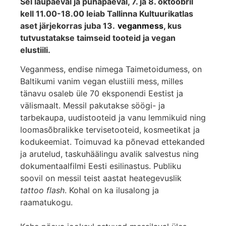
Sel laupäeval ja pühapäeval, 7. ja 8. oktoobril
kell 11.00-18.00 leiab Tallinna Kultuurikatlas
aset järjekorras juba 13.
veganmess
, kus
tutvustatakse taimseid tooteid ja vegan
elustiili.
Veganmess, endise nimega Taimetoidumess, on
Baltikumi vanim vegan elustiili mess, milles
tänavu osaleb üle 70 eksponendi Eestist ja
välismaalt. Messil pakutakse söögi- ja
tarbekaupa, uudistooteid ja vanu lemmikuid ning
loomasõbralikke tervisetooteid, kosmeetikat ja
kodukeemiat. Toimuvad ka põnevad ettekanded
ja arutelud, taskuhäälingu avalik salvestus ning
dokumentaalfilmi Eesti esilinastus. Publiku
soovil on messil teist aastat heategevuslik
tattoo flash
. Kohal on ka ilusalong ja
raamatukogu.