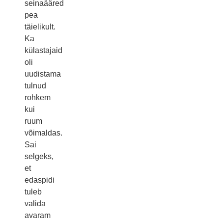
seinaääred
pea
täielikult.
Ka
külastajaid
oli
uudistama
tulnud
rohkem
kui
ruum
võimaldas.
Sai
selgeks,
et
edaspidi
tuleb
valida
avaram