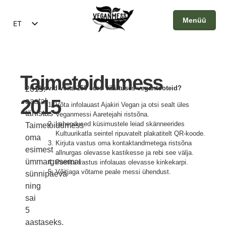
Menüü
ET
EN
Sulge
Taimetoidumess
Soovid võita 150 euro väärtuses vegantooteid?
2015.
2015
aastal
Võta infolauast Ajakiri Vegan ja otsi sealt üles
tähistas
Veganmessi Aaretejahi ristsõna.
Lahendused küsimustele leiad skänneerides
Taimetoidumess
Kultuurikatla seintel ripuvatelt plakatitelt QR-koode.
oma
Kirjuta vastus oma kontaktandmetega ristsõna
esimest
allnurgas olevasse kastikesse ja rebi see välja.
ümmargusemat
Postita vastus infolauas olevasse kinkekarpi.
Võitjaga võtame peale messi ühendust.
sünnipäeva
ning
sai
5
aastaseks.