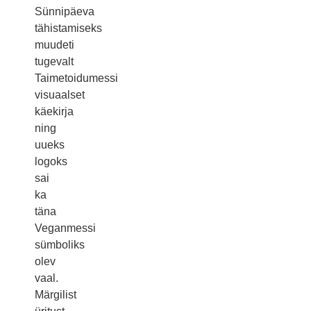
Sünnipäeva
tähistamiseks
muudeti
tugevalt
Taimetoidumessi
visuaalset
käekirja
ning
uueks
logoks
sai
ka
täna
Veganmessi
sümboliks
olev
vaal.
Märgilist