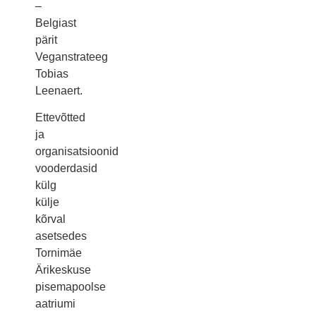
–
Belgiast
pärit
Veganstrateeg
Tobias
Leenaert.
Ettevõtted
ja
organisatsioonid
vooderdasid
külg
külje
kõrval
asetsedes
Tornimäe
Ärikeskuse
pisemapoolse
aatriumi