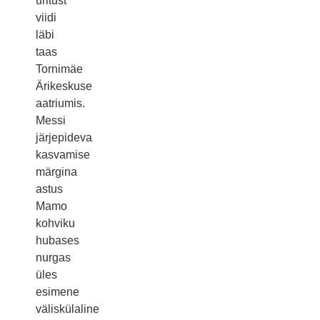
üritust
viidi
läbi
taas
Tornimäe
Ärikeskuse
aatriumis.
Messi
järjepideva
kasvamise
märgina
astus
Mamo
kohviku
hubases
nurgas
üles
esimene
väliskülaline