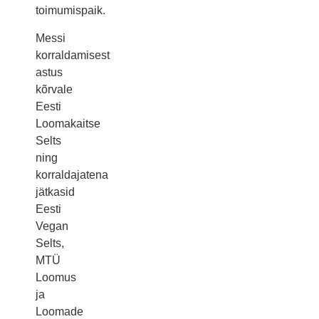
toimumispaik.
Messi
korraldamisest
astus
kõrvale
Eesti
Loomakaitse
Selts
ning
korraldajatena
jätkasid
Eesti
Vegan
Selts,
MTÜ
Loomus
ja
Loomade