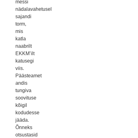
messi
nädalavahetusel
sajandi
torm,
mis
katla
naabrilt
EKKM’ilt
katusegi
viis.
Päästeamet
andis
tungiva
soovituse
kõigil
kodudesse
jääda.
Õnneks
otsustasid