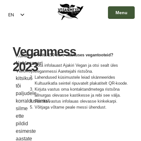
Menu
EN
ET
Close
Veganmess
Soovid võita 150 euro väärtuses vegantooteid?
Kuna
2023
Noblessneri
Võta infolauast Ajakiri Vegan ja otsi sealt üles
Valukoja
Veganmessi Aaretejahi ristsõna.
Lahendused küsimustele leiad skänneerides
kitsikus
Kultuurikatla seintel ripuvatelt plakatitelt QR-koode.
tõi
Kirjuta vastus oma kontaktandmetega ristsõna
paljudele
allnurgas olevasse kastikesse ja rebi see välja.
korraldustiimist
Postita vastus infolauas olevasse kinkekarpi.
Võitjaga võtame peale messi ühendust.
silme
ette
pildid
esimeste
aastate