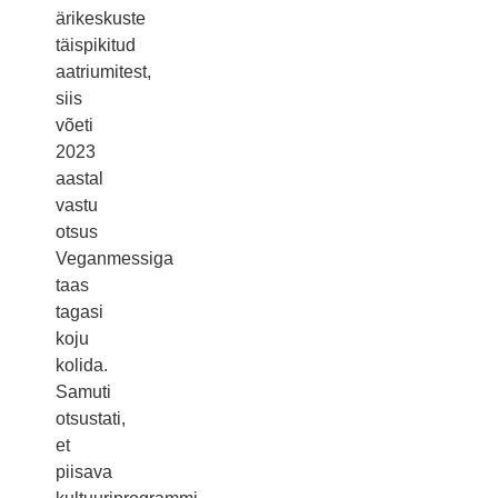
ärikeskuste
täispikitud
aatriumitest,
siis
võeti
2023
aastal
vastu
otsus
Veganmessiga
taas
tagasi
koju
kolida.
Samuti
otsustati,
et
piisava