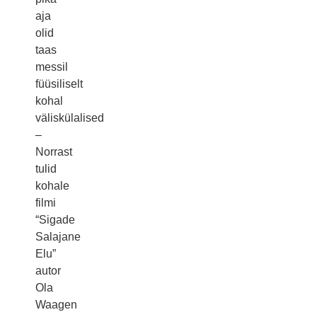
aja
olid
taas
messil
füüsiliselt
kohal
väliskülalised
–
Norrast
tulid
kohale
filmi
“Sigade
Salajane
Elu”
autor
Ola
Waagen