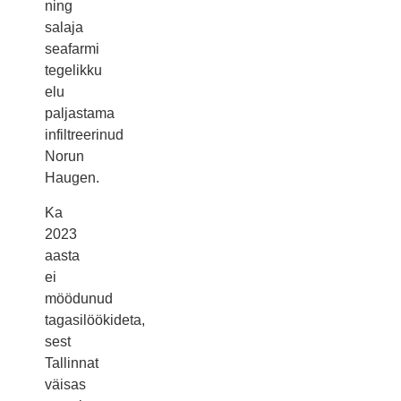
ning
salaja
seafarmi
tegelikku
elu
paljastama
infiltreerinud
Norun
Haugen.
Ka
2023
aasta
ei
möödunud
tagasilöökideta,
sest
Tallinnat
väisas