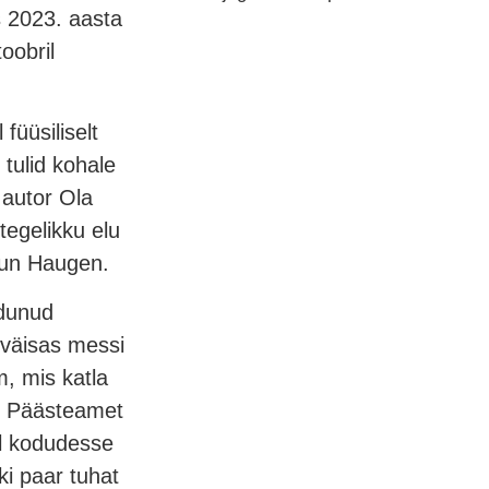
s 2023. aasta
oobril
 füüsiliselt
 tulid kohale
 autor Ola
tegelikku elu
orun Haugen.
dunud
t väisas messi
m, mis katla
s. Päästeamet
il kodudesse
ki paar tuhat