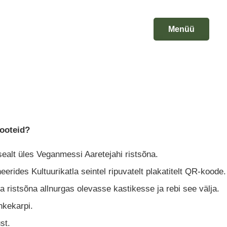
Menüü
Sulge
tooteid?
 sealt üles Veganmessi Aaretejahi ristsõna.
rides Kultuurikatla seintel ripuvatelt plakatitelt QR-koode.
 ristsõna allnurgas olevasse kastikesse ja rebi see välja.
nkekarpi.
st.