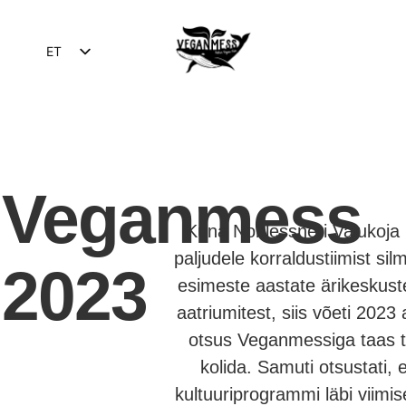
ET
EN
Veganmess
Kuna Noblessneri Valukoja k
paljudele korraldustiimist silm
2023
esimeste aastate ärikeskuste
aatriumitest, siis võeti 2023
otsus Veganmessiga taas t
kolida. Samuti otsustati, e
kultuuriprogrammi läbi viimi