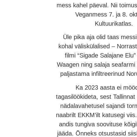
mess kahel päeval. Nii toimu
Veganmess 7. ja 8. okt
Kultuurikatlas.
Üle pika aja olid taas messil
kohal väliskülalised – Norrast
filmi “Sigade Salajane Elu”
Waagen ning salaja seafarmi 
paljastama infiltreerinud N
Ka 2023 aasta ei möö
tagasilöökideta, sest Tallinna
nädalavahetusel sajandi tor
naabrilt EKKM’ilt katusegi vii
andis tungiva soovituse kõig
jääda. Õnneks otsustasid siis