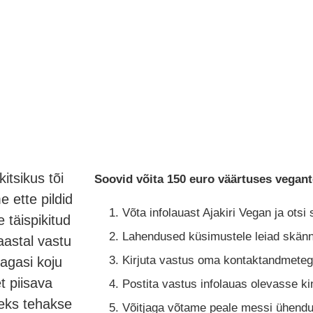
itsikus tõi
Soovid võita 150 euro väärtuses vegan
e ette pildid
Võta infolauast Ajakiri Vegan ja otsi
 täispikitud
Lahendused küsimustele leiad skännee
 aastal vastu
Kirjuta vastus oma kontaktandmetega
agasi koju
t piisava
Postita vastus infolauas olevasse ki
seks tehakse
Võitjaga võtame peale messi ühendu