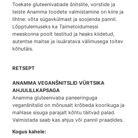
Toekate gluteenivabade šnitslite, vorstide ja
teiste Anamma toodete valmistamine on kiire ja
lihtne: võta sügavkülmast ja soojenda pannil.
Lõpptulemuseks ka Taimetoidumessi
meeskonna poolt testitud ja heaks kiidetud,
autentse maitse ja isuäratava välimusega toitev
kõhutäis.
RETSEPT
ANAMMA VEGANŠNITSLID VÜRTSIKA
AHJULILLKAPSAGA
Anamma gluteenivaba paneeringuga
veganšnitslid on mõnusalt krõbeda koorikuga ja
mahlase sisuga parajalt kõhtu täitvad palad.
Valmistada saab kas ahjus või pannil praadides.
Kogus kahele: