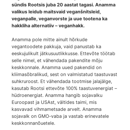
sündis Rootsis juba 20 aastat tagasi. Anamma
valikus leidub maitsvaid veganšnitsleid,
veganpalle, veganvorste ja uue tootena ka
hakkliha alternatiiv – veganhakk.
Anamma pole mitte ainult hõrkude
vegantoodete pakkuja, vaid panustab ka
eeskujulikult jätkusuutlikkusse. Ettevõte töötab
selle nimel, et vähendada pakendite mõju
keskkonnale. Anamma uued pakendid on
kliimasõbralikud, sest on valmistatud taastuvast
suhkruroost. Et vähendada tootmise jalajälge,
kasutab Rootsi ettevõte 100% taastuvenergiat –
hüdroenergiat. Anamma hangib sojavalku
Euroopast ja USAst, vältides taimi, mis
kasvavad vihmametsade arvelt. Anamma
sojavalk on GMO-vaba ja vastab erinevatele
keskkonnanõuetele.