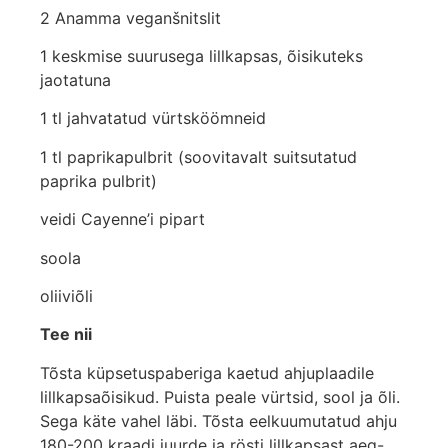
2 Anamma veganšnitslit
1 keskmise suurusega lillkapsas, õisikuteks
jaotatuna
1 tl jahvatatud vürtsköömneid
1 tl paprikapulbrit (soovitavalt suitsutatud
paprika pulbrit)
veidi Cayenne’i pipart
soola
oliiviõli
Tee nii
Tõsta küpsetuspaberiga kaetud ahjuplaadile
lillkapsaõisikud. Puista peale vürtsid, sool ja õli.
Sega käte vahel läbi. Tõsta eelkuumutatud ahju
180-200 kraadi juurde ja rösti lillkapsast aeg-