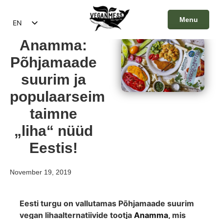
Menu
EN
ET
Close
Anamma:
Põhjamaade
suurim ja
populaarseim
taimne
„liha“ nüüd
Eestis!
November 19, 2019
Eesti turgu on vallutamas Põhjamaade suurim
vegan lihaalternatiivide tootja
Anamma
, mis