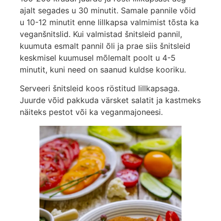
ajalt segades u 30 minutit. Samale pannile võid
u 10-12 minutit enne lillkapsa valmimist tõsta ka
veganšnitslid. Kui valmistad šnitsleid pannil,
kuumuta esmalt pannil õli ja prae siis šnitsleid
keskmisel kuumusel mõlemalt poolt u 4-5
minutit, kuni need on saanud kuldse kooriku.
Serveeri šnitsleid koos röstitud lillkapsaga.
Juurde võid pakkuda värsket salatit ja kastmeks
näiteks pestot või ka veganmajoneesi.