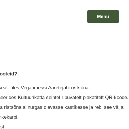
Menu
Close
tooteid?
 sealt üles Veganmessi Aaretejahi ristsõna.
rides Kultuurikatla seintel ripuvatelt plakatitelt QR-koode.
 ristsõna allnurgas olevasse kastikesse ja rebi see välja.
nkekarpi.
st.