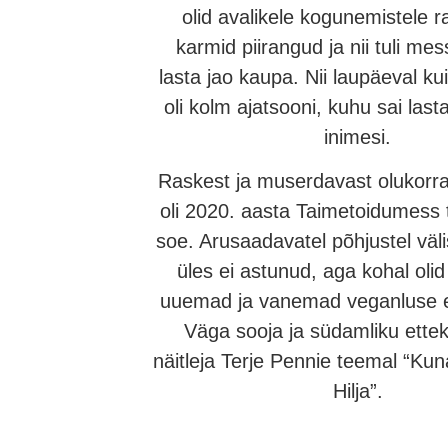
olid avalikele kogunemistele 
karmid piirangud ja nii tuli mes
lasta jao kaupa. Nii laupäeval k
oli kolm ajatsooni, kuhu sai last
inimesi.
Raskest ja muserdavast olukorra
oli 2020. aasta Taimetoidumess 
soe. Arusaadavatel põhjustel välis
üles ei astunud, aga kohal ol
uuemad ja vanemad veganluse e
Väga sooja ja südamliku ette
näitleja Terje Pennie teemal “Kun
Hilja”.