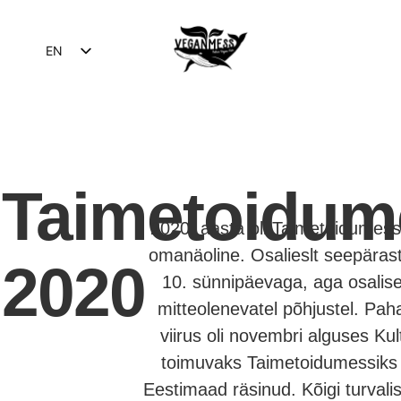
EN
ET
Taimetoidum
2020. aasta oli Taimetoidumessi
omanäoline. Osalieslt seepärast,
2020
10. sünnipäevaga, aga osalise
mitteolenevatel põhjustel. Pah
viirus oli novembri alguses Kul
toimuvaks Taimetoidumessiks k
Eestimaad räsinud. Kõigi turvali