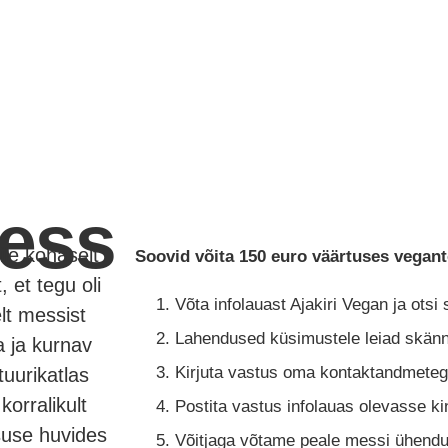
ess
le kohaselt
Soovid võita 150 euro väärtuses vegan
 et tegu oli
Võta infolauast Ajakiri Vegan ja otsi
lt messist
Lahendused küsimustele leiad skännee
a ja kurnav
Kirjuta vastus oma kontaktandmetega
tuurikatlas
orralikult
Postita vastus infolauas olevasse ki
suse huvides
Võitjaga võtame peale messi ühendu