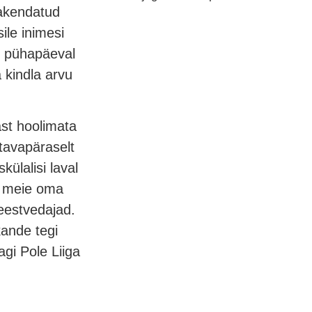
rakendatud
sile inimesi
ui pühapäeval
a kindla arvu
st hoolimata
tavapäraselt
külalisi laval
id meie oma
estvedajad.
kande tegi
agi Pole Liiga